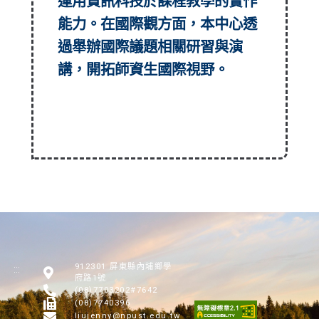
運用資訊科技於課程教學的實作
能力。在國際觀方面，本中心透
過舉辦國際議題相關研習與演
講，開拓師資生國際視野。
912301 屏東縣內埔鄉學
:::
府路1號
(08)7703202#7642
(08)7740396
liujenny@npust.edu.tw